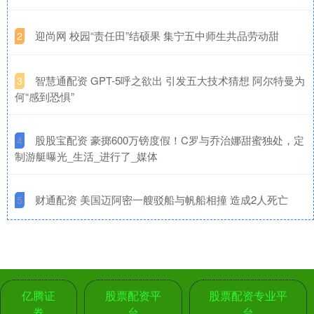
​迎尚网 校园“责任田”结硕果 集宁五中师生共品劳动甜
2
​智慧通配资 GPT-5呼之欲出 引发五大技术猜想 阿尔特曼为
3
何“感到恐惧”
​股股宝配资 豪掷600万镑度假！C罗与乔治娜甜蜜独处，定
4
制游艇曝光_生活_进行了_媒体
​财通配资 美国迈阿密一艘驳船与帆船相撞 造成2人死亡
5
亿腾证
股票配资平
股票配资专业平
券
台
台