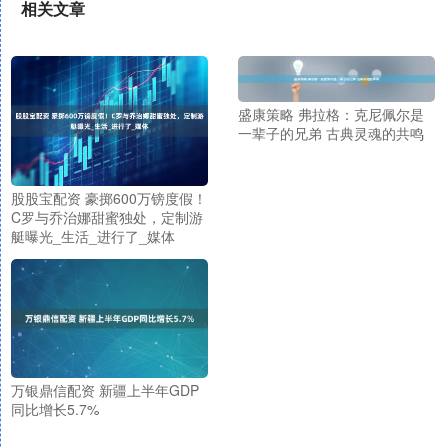
相关文章
盛康策略 弗拉格：克尼佩尔是
一辈子的兄弟 古典灵魂的共鸣
股股宝配资 豪掷600万镑度假！
C罗与乔治娜甜蜜独处，定制游
艇曝光_生活_进行了_媒体
万银鼎信配资 新疆上半年GDP
同比增长5.7%