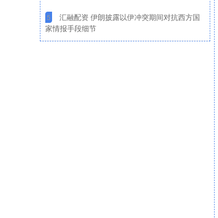
​汇融配资 伊朗披露以伊冲突期间对抗西方国
5
家情报手段细节