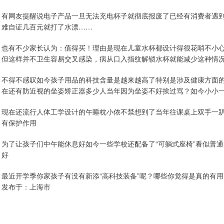
有网友提醒说电子产品一旦无法充电杯子就彻底报废了已经有消费者遇
难自证几百元就打了水漂……
也有不少家长认为：值得买！理由是现在儿童水杯都设计得很花哨不小
但这样并不卫生容易交叉感染，病从口入指纹解锁水杯就能减少这种情
不得不感叹如今孩子用品的科技含量是越来越高了特别是涉及健康方面的
在还有防近视的坐姿矫正器多少人当年因为坐姿不好挨过骂？如今小小
现在还流行人体工学设计的午睡枕小侬不禁想到了当年往课桌上双手一
有保护作用
为了让孩子们中午能休息好如今一些学校还配备了“可躺式座椅”看似普
好
最近开学季你家孩子有没有新添“高科技装备”呢？哪些你觉得是真的有用
发布于：上海市