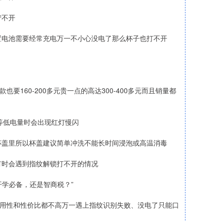
拧不开
置电池需要经常充电万一不小心没电了那么杯子也打不开
160-200多元贵一点的高达300-400多元而且销量都
不等低电量时会出现红灯慢闪
杯盖里所以杯盖建议简单冲洗不能长时间浸泡或高温消毒
有时会遇到指纹解锁打不开的情况
开学必备，还是智商税？”
实用性和性价比都不高万一遇上指纹识别失败、没电了只能口