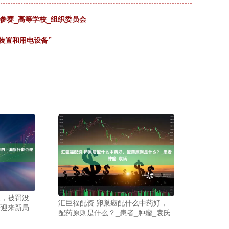
！_参赛_高等学校_组织委员会
装置和用电设备”
任，被罚没
汇巨福配资 卵巢癌配什么中药好，
否迎来新局
配药原则是什么？_患者_肿瘤_袁氏