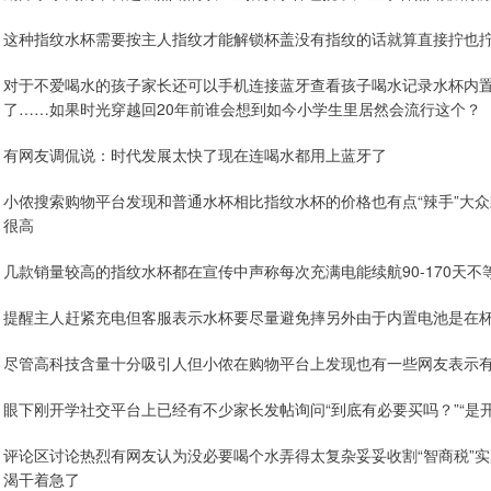
这种指纹水杯需要按主人指纹才能解锁杯盖没有指纹的话就算直接拧也
对于不爱喝水的孩子家长还可以手机连接蓝牙查看孩子喝水记录水杯内
了……如果时光穿越回20年前谁会想到如今小学生里居然会流行这个？
有网友调侃说：时代发展太快了现在连喝水都用上蓝牙了
小侬搜索购物平台发现和普通水杯相比指纹水杯的价格也有点“辣手”大众款也要
很高
几款销量较高的指纹水杯都在宣传中声称每次充满电能续航90-170天
提醒主人赶紧充电但客服表示水杯要尽量避免摔另外由于内置电池是在
尽管高科技含量十分吸引人但小侬在购物平台上发现也有一些网友表示
眼下刚开学社交平台上已经有不少家长发帖询问“到底有必要买吗？”“是
评论区讨论热烈有网友认为没必要喝个水弄得太复杂妥妥收割“智商税”
渴干着急了