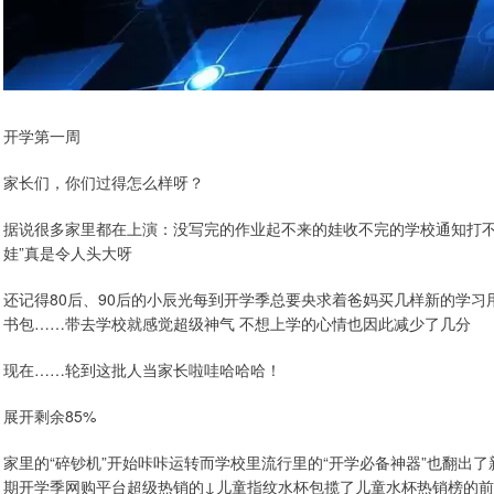
开学第一周
家长们，你们过得怎么样呀？
据说很多家里都在上演：没写完的作业起不来的娃收不完的学校通知打不
娃”真是令人头大呀
还记得80后、90后的小辰光每到开学季总要央求着爸妈买几样新的学
书包……带去学校就感觉超级神气 不想上学的心情也因此减少了几分
现在……轮到这批人当家长啦哇哈哈哈！
展开剩余85%
家里的“碎钞机”开始咔咔运转而学校里流行里的“开学必备神器”也翻出
期开学季网购平台超级热销的↓儿童指纹水杯包揽了儿童水杯热销榜的