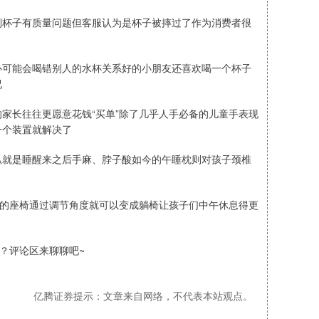
到杯子有质量问题但客服认为是杯子被摔过了作为消费者很
心可能会喝错别人的水杯关系好的小朋友还喜欢喝一个杯子
况
家长往往更愿意花钱“买单”除了几乎人手必备的儿童手表现
一个装置就解决了
趴就是睡醒来之后手麻、脖子酸如今的午睡枕则对孩子颈椎
通的座椅通过调节角度就可以变成躺椅让孩子们中午休息得更
？评论区来聊聊吧~
亿腾证券提示：文章来自网络，不代表本站观点。