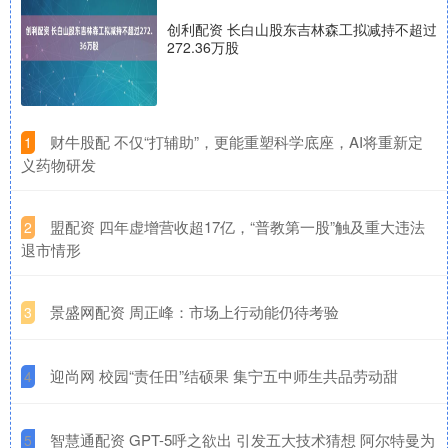
创利配资 长白山股东吉林森工拟减持不超过
272.36万股
​财牛股配 不仅“打辅助”，更能重塑科学底座，AI将重新定
1
义药物研发
​盟配资 四年虚增营收超17亿，“普教第一股”触及重大违法
2
退市情形
​景盛网配资 周正峰：市场上行动能仍待考验
3
​迎尚网 校园“责任田”结硕果 集宁五中师生共品劳动甜
4
​智慧通配资 GPT-5呼之欲出 引发五大技术猜想 阿尔特曼为
5